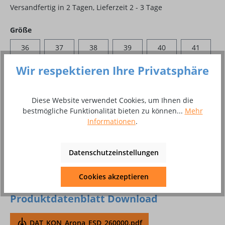
Versandfertig in 2 Tagen, Lieferzeit 2 - 3 Tage
auswählen
Größe
36
37
38
39
40
41
42
43
44
45
46
47
Wir respektieren Ihre Privatsphäre
48
Diese Website verwendet Cookies, um Ihnen die
bestmögliche Funktionalität bieten zu können...
Mehr
Produkt Anzahl: Gib den gewünschten Wer
In den Warenkorb
Informationen
.
Paar
Datenschutzeinstellungen
Zum Merkzettel hinzufügen
Cookies akzeptieren
Produktnummer:
8002214
Produktdatenblatt Download
DAT_KON_Arona_ESD_260000.pdf