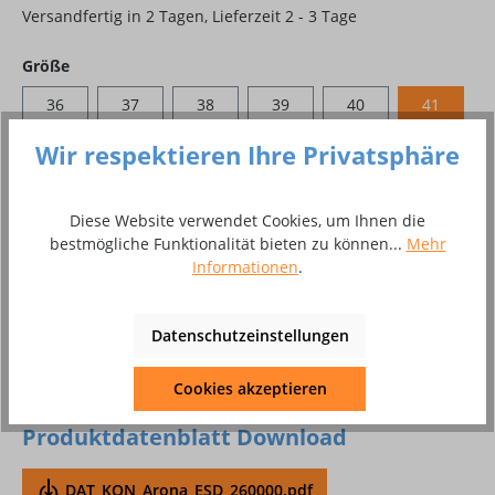
Versandfertig in 2 Tagen, Lieferzeit 2 - 3 Tage
auswählen
Größe
36
37
38
39
40
41
42
43
44
45
46
47
Wir respektieren Ihre Privatsphäre
48
Diese Website verwendet Cookies, um Ihnen die
bestmögliche Funktionalität bieten zu können...
Mehr
Produkt Anzahl: Gib den gewünschten Wer
In den Warenkorb
Informationen
.
Paar
Datenschutzeinstellungen
Zum Merkzettel hinzufügen
Cookies akzeptieren
Produktnummer:
8002213
Produktdatenblatt Download
DAT_KON_Arona_ESD_260000.pdf