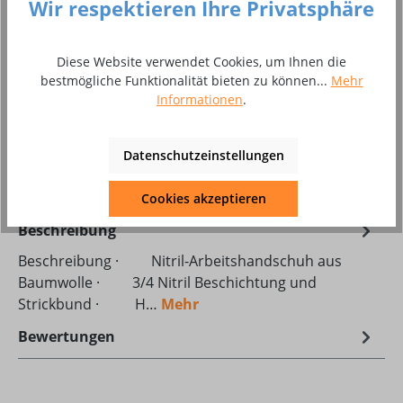
Wir respektieren Ihre Privatsphäre
Paar
Diese Website verwendet Cookies, um Ihnen die
Zum Merkzettel hinzufügen
bestmögliche Funktionalität bieten zu können...
Mehr
Produktnummer:
10017604
Informationen
.
Produktdatenblatt Download
Datenschutzeinstellungen
DAT_KON_Jena_901100.pdf
Cookies akzeptieren
Beschreibung
Beschreibung · Nitril-Arbeitshandschuh aus
Baumwolle · 3/4 Nitril Beschichtung und
Strickbund · H…
Mehr
Bewertungen