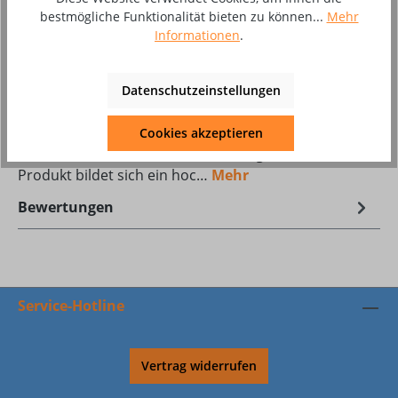
Zum Merkzettel hinzufügen
bestmögliche Funktionalität bieten zu können...
Mehr
Produktnummer:
8002532
Informationen
.
Datenschutzeinstellungen
Beschreibung
Antispritzer Schutzfett/Schutzgel BLACKWELDDurch
Cookies akzeptieren
das Eintauchen der heißen Schweißgasdüse in das
Produkt bildet sich ein hoc…
Mehr
Bewertungen
Service-Hotline
Vertrag widerrufen