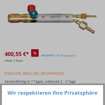
400,55 €*
%
495,09 €*
(19.1% gespart)
Inhalt:
1 Stück
Preise inkl. MwSt. inkl. Versandkosten
Versandfertig in 7 Tagen, Lieferzeit 2 - 3 Tage
Wir respektieren Ihre Privatsphäre
Produkt Anzahl: Gib den gewünschten Wer
In den Warenkorb
Stück