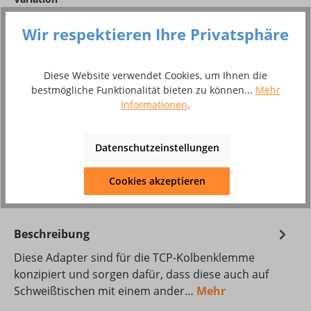
Ø 16 zu Ø 20 mm
Ø 16 zu Ø 25 mm
Wir respektieren Ihre Privatsphäre
Ø 16 zu Ø 30 mm
Diese Website verwendet Cookies, um Ihnen die
Produkt Anzahl: Gib den gewünschten Wer
bestmögliche Funktionalität bieten zu können...
Mehr
In den Warenkorb
Informationen
.
Stück
Datenschutzeinstellungen
Zum Merkzettel hinzufügen
Produktnummer:
8002767
Cookies akzeptieren
Beschreibung
Diese Adapter sind für die TCP-Kolbenklemme
konzipiert und sorgen dafür, dass diese auch auf
Schweißtischen mit einem ander…
Mehr