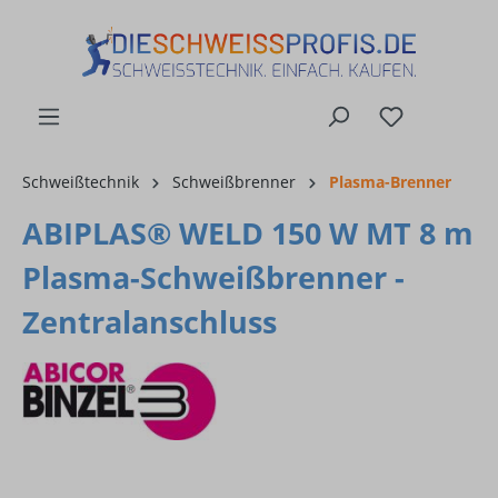
alt springen
Schweißtechnik
Schweißbrenner
Plasma-Brenner
ABIPLAS® WELD 150 W MT 8 m
Plasma-Schweißbrenner -
Zentralanschluss
Bildergalerie überspringen