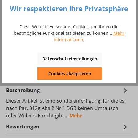
Produkt Anzahl: Gib den gewünschten Wer
In den Warenkorb
Wir respektieren Ihre Privatsphäre
Stück
Diese Website verwendet Cookies, um Ihnen die
Zum Merkzettel hinzufügen
bestmögliche Funktionalität bieten zu können...
Mehr
Informationen
.
Produktnummer:
10050074
Produktdatenblatt Download
Datenschutzeinstellungen
Test1
Cookies akzeptieren
Beschreibung
Dieser Artikel ist eine Sonderanfertigung, für die es
nach Par. 312g Abs 2 Nr.1 BGB keinen Umtausch
oder Widerrufsrecht gibt…
Mehr
Bewertungen