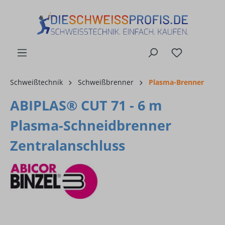
alt springen
Schweißtechnik
Schweißbrenner
Plasma-Brenner
ABIPLAS® CUT 71 - 6 m
Plasma-Schneidbrenner
Zentralanschluss
Bildergalerie überspringen