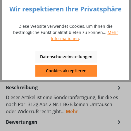
auswählen
Brenner komplett
Wir respektieren Ihre Privatsphäre
Einzelanschluss G 1/4"
Zentralanschluss
Produkt Anzahl: Gib den gewünschten Wer
Diese Website verwendet Cookies, um Ihnen die
In den Warenkorb
bestmögliche Funktionalität bieten zu können...
Mehr
Informationen
.
Stück
Zum Merkzettel hinzufügen
Datenschutzeinstellungen
Produktnummer:
8002329
Cookies akzeptieren
Beschreibung
Dieser Artikel ist eine Sonderanfertigung, für die es
nach Par. 312g Abs 2 Nr.1 BGB keinen Umtausch
oder Widerrufsrecht gibt…
Mehr
Bewertungen