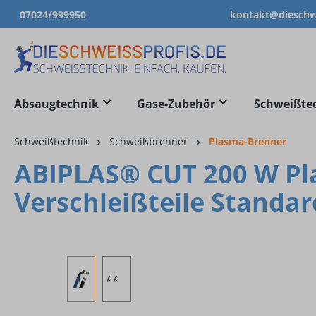
07024/999950
kontakt@dieschwe
springen
Zur Hauptnavigation springen
Absaugtechnik
Gase-Zubehör
Schweißte
Schweißtechnik
Schweißbrenner
Plasma-Brenner
ABIPLAS® CUT 200 W Pl
Verschleißteile Standar
Bildergalerie überspringen