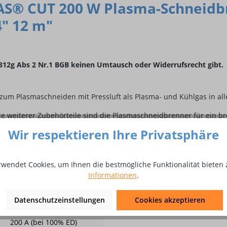
S® CUT 200 W Plasma-Schneidbre
4" 12 m"
r. 312g Abs 2 Nr.1 BGB keinen Umtausch oder Widerrufsrecht gibt.
um Plasmaschneiden mit Pressluft als Plasma- und Kühlgas in all
e weiterer Zubehörteile sind die Plasmaschneidbrenner für ein b
n Bedingungen. Egal ob in manueller oder in automatisierter Anwe
Wir respektieren Ihre Privatsphäre
e lange Lebensdauer von Brenner und Verschleißteilen
rwendet Cookies, um Ihnen die bestmögliche Funktionalität bieten 
nd zur Schnittfuge und somit ein sicheres und ermüdungsfreies Ar
Informationen
.
faches Handling
r alle Schneidaufgaben
Datenschutzeinstellungen
Cookies akzeptieren
200 A (bei 100% ED)