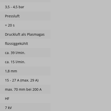
3,5 - 4,5 bar
Pressluft
= 20 s
Druckluft als Plasmagas
flüssiggekühlt
ca. 39 l/min.
ca. 15 l/min.
1,8 mm
15 - 27 A (max. 29 A)
max. 70 mm bei 200 A
HF
7 kV