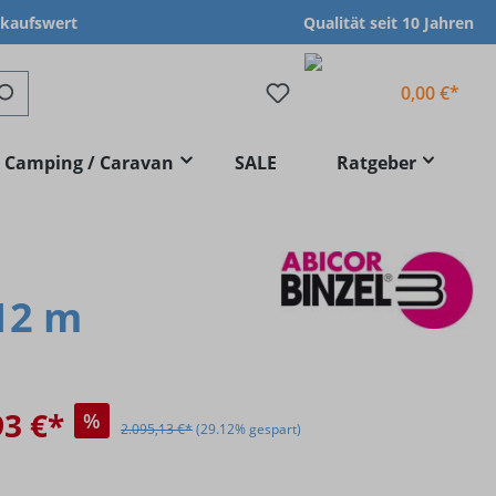
nkaufswert
Qualität seit 10 Jahren
0,00 €*
Camping / Caravan
SALE
Ratgeber
 12 m
93 €*
%
2.095,13 €*
(29.12% gespart)