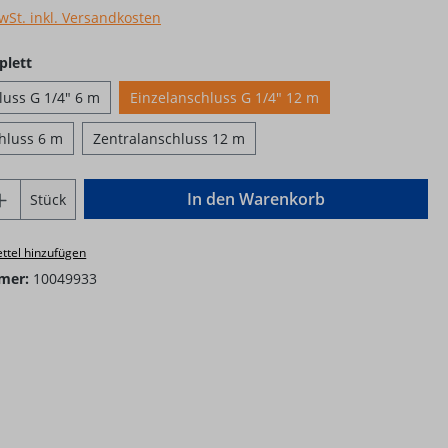
MwSt. inkl. Versandkosten
auswählen
plett
luss G 1/4" 6 m
Einzelanschluss G 1/4" 12 m
hluss 6 m
Zentralanschluss 12 m
Anzahl: Gib den gewünschten Wert ein o
In den Warenkorb
Stück
ttel hinzufügen
mer:
10049933