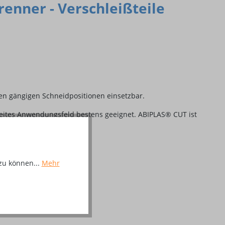
nner - Verschleißteile
en gängigen Schneidpositionen einsetzbar.
reites Anwendungsfeld bestens geeignet. ABIPLAS® CUT ist
ndung.
zu können...
Mehr
beiten