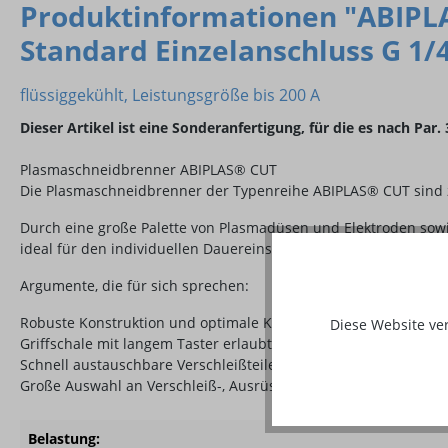
Produktinformationen "ABIPLA
Standard Einzelanschluss G 1/
flüssiggekühlt, Leistungsgröße bis 200 A
Dieser Artikel ist eine Sonderanfertigung, für die es nach Pa
Plasmaschneidbrenner ABIPLAS® CUT
Die Plasmaschneidbrenner der Typenreihe ABIPLAS® CUT sind z
Durch eine große Palette von Plasmadüsen und Elektroden sowi
ideal für den individuellen Dauereinsatz, auch unter härteste
Argumente, die für sich sprechen:
Robuste Konstruktion und optimale Kühlung gewährleisten ein
Diese Website ve
Griffschale mit langem Taster erlaubt einen großen Handabsta
Schnell austauschbare Verschleißteile (inklusive Isolator) – ein
Große Auswahl an Verschleiß-, Ausrüst- und Zubehörteilen – fü
Belastung: