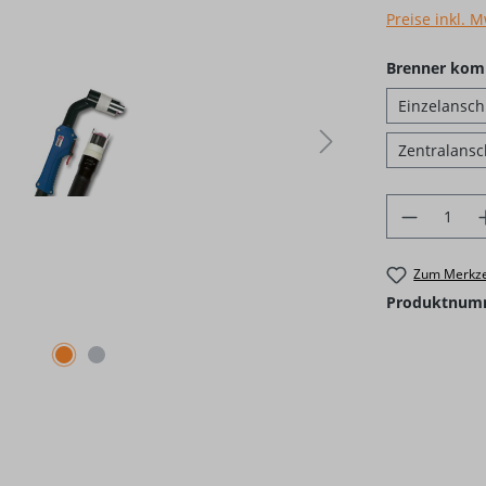
Preise inkl. 
Brenner kom
Einzelansch
Zentralansc
Produkt 
Zum Merkze
Produktnum