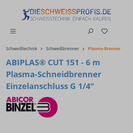
alt springen
Schweißtechnik
Schweißbrenner
Plasma-Brenner
ABIPLAS® CUT 151 - 6 m
Plasma-Schneidbrenner
Einzelanschluss G 1/4"
Bildergalerie überspringen