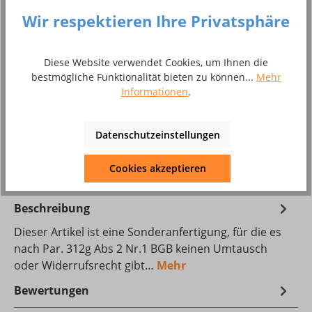
auswählen
Brenner komplett
Wir respektieren Ihre Privatsphäre
Einzelanschluss G 1/4"
Zentralanschluss
Produkt Anzahl: Gib den gewünschten Wer
Diese Website verwendet Cookies, um Ihnen die
In den Warenkorb
bestmögliche Funktionalität bieten zu können...
Mehr
Informationen
.
Stück
Zum Merkzettel hinzufügen
Datenschutzeinstellungen
Produktnummer:
8002336
Cookies akzeptieren
Beschreibung
Dieser Artikel ist eine Sonderanfertigung, für die es
nach Par. 312g Abs 2 Nr.1 BGB keinen Umtausch
oder Widerrufsrecht gibt…
Mehr
Bewertungen