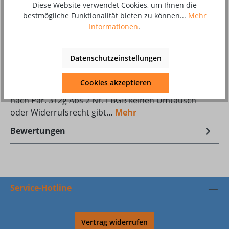
Diese Website verwendet Cookies, um Ihnen die
bestmögliche Funktionalität bieten zu können...
Mehr
Zum Merkzettel hinzufügen
Informationen
.
Produktnummer:
10051347
Datenschutzeinstellungen
Beschreibung
Cookies akzeptieren
Dieser Artikel ist eine Sonderanfertigung, für die es
nach Par. 312g Abs 2 Nr.1 BGB keinen Umtausch
oder Widerrufsrecht gibt…
Mehr
Bewertungen
Service-Hotline
Vertrag widerrufen