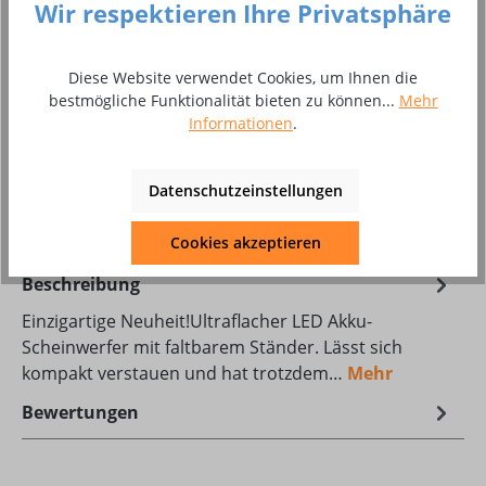
Wir respektieren Ihre Privatsphäre
Stück
Diese Website verwendet Cookies, um Ihnen die
Zum Merkzettel hinzufügen
bestmögliche Funktionalität bieten zu können...
Mehr
Produktnummer:
8002170
Informationen
.
Produktdatenblatt Download
Datenschutzeinstellungen
Technocraft.pdf
Cookies akzeptieren
Beschreibung
Einzigartige Neuheit!Ultraflacher LED Akku-
Scheinwerfer mit faltbarem Ständer. Lässt sich
kompakt verstauen und hat trotzdem…
Mehr
Bewertungen