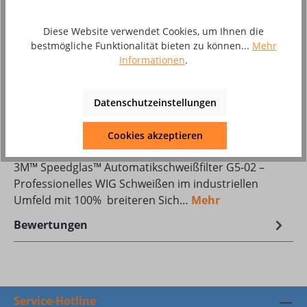
Produkt Anzahl: Gib den gewünschten Wer
In den Warenkorb
Diese Website verwendet Cookies, um Ihnen die
Stück
bestmögliche Funktionalität bieten zu können...
Mehr
Informationen
.
Zum Merkzettel hinzufügen
Produktnummer:
8010992
Datenschutzeinstellungen
Cookies akzeptieren
Beschreibung
3M™ Speedglas™ Automatikschweißfilter G5-02 –
Professionelles WIG Schweißen im industriellen
Umfeld mit 100% breiteren Sich…
Mehr
Bewertungen
Service-Hotline