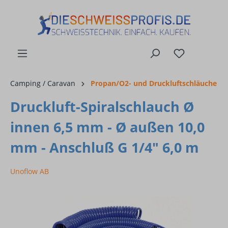
alt springen
Camping / Caravan
Propan/O2- und Druckluftschläuche
Druckluft-Spiralschlauch Ø
innen 6,5 mm - Ø außen 10,0
mm - Anschluß G 1/4" 6,0 m
Unoflow AB
Bildergalerie überspringen