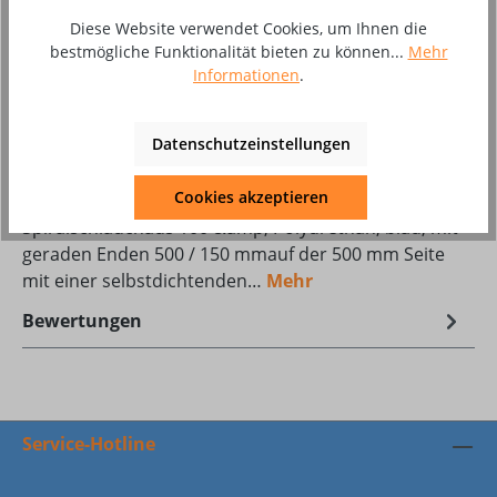
Produkt Anzahl: Gib den gewünschten Wer
In den Warenkorb
Diese Website verwendet Cookies, um Ihnen die
bestmögliche Funktionalität bieten zu können...
Mehr
Zum Merkzettel hinzufügen
Informationen
.
Produktnummer:
10079606
Datenschutzeinstellungen
Beschreibung
Cookies akzeptieren
Spiralschlauchaus 100 &amp; Polyurethan, blau, mit
geraden Enden 500 / 150 mmauf der 500 mm Seite
mit einer selbstdichtenden…
Mehr
Bewertungen
Service-Hotline