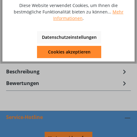
Diese Website verwendet Cookies, um Ihnen die
Produkt Anzahl: Gib den gewünschten Wer
In den Warenkorb
bestmögliche Funktionalität bieten zu können...
Mehr
Informationen
.
Stück
Datenschutzeinstellungen
Zum Merkzettel hinzufügen
Produktnummer:
10017294
Cookies akzeptieren
Beschreibung
Bewertungen
Service-Hotline