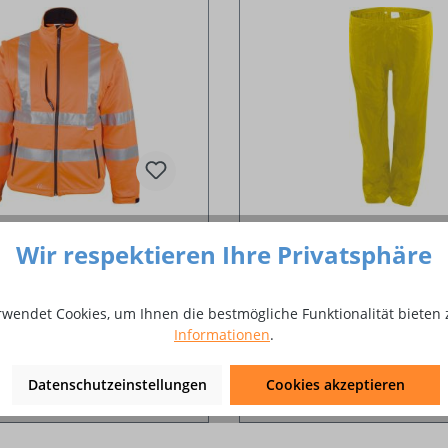
Wir respektieren Ihre Privatsphäre
l-Warnschutzjacke
Regenset
rwendet Cookies, um Ihnen die bestmögliche Funktionalität bieten 
Informationen
.
 €*
Ab
24,87 €*
Datenschutzeinstellungen
Cookies akzeptieren