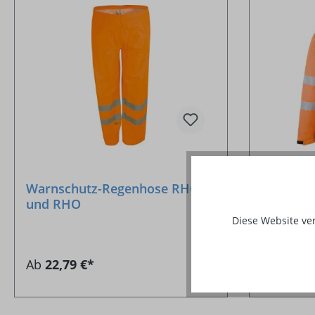
Warnschutz-Regenhose RHG
Softshel
und RHO
Diese Website ve
Ab
22,79 €*
Ab
60,80