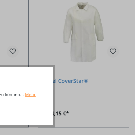
Kittel CoverStar®
zu können...
Mehr
Ab
4,15 €*