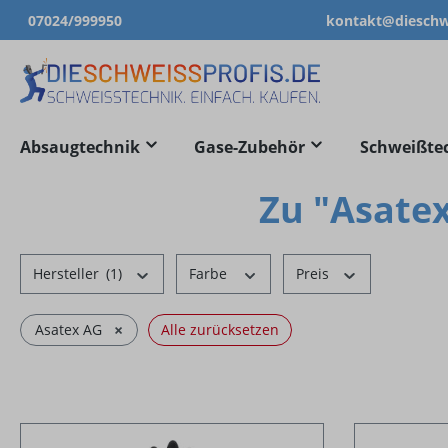
07024/999950
kontakt@dieschwe
springen
Zur Hauptnavigation springen
Absaugtechnik
Gase-Zubehör
Schweißte
Zu "Asate
Hersteller
(1)
Farbe
Preis
×
Asatex AG
Alle zurücksetzen